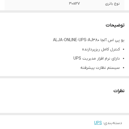
نوع باتری
30x12V
توان دستگاه
80000 ولت آمپر
توضیحات
اتصالات
‎ RS232, ‎ Dry Contact
یو پی اس آلجا ALJA-ONLINE-UPS-AJ380
ابعاد
1450*720*820
کنترل کامل ریزپردازنده
دارای نرم افزار مدیریت UPS
سیستم نظارت پیشرفته
دامنه ولتاژ ورودی گسترده
عملکرد بایگانی خودکار و دستی
نظرات
عملکرد مجدد خودکار
حفاظت کامل اتوماتیک
مدیریت پیشرفته باتری و شارژر
دسته‌بندی
:
UPS
تنظیم ولتاژ خروجی دستی