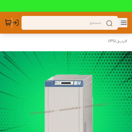
گاردریل
/
UPS