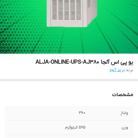
یو پی اس آلجا ALJA-ONLINE-UPS-AJ380
برند:
برند آلجا
مشخصات
ولتاژ
360
وزن
595 کیلوگرم