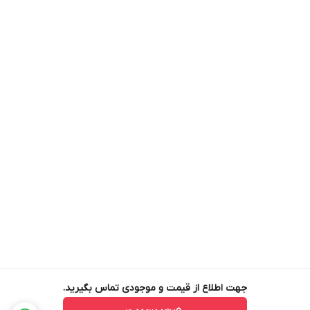
Weight(kg): 620
Input Voltage: 380(+/- 15%)
Input Phase: 3 Phase
Output Power(KVA/Kw): 80/64
Output Phase: three Phase
Battery Voltage: 360
Battery Type: 30x7Ah12V
Manual ByPass: Yes
Communication Port: RS232/RS485,Dry Contact (MODBUS
and SNMP adapter are Optional)
Alarm: Overload, Abnormal AC Input, Low Battery,UPS Failure
Noise: <60
Temprature: 0~40 C
جهت اطلاع از قیمت و موجودی تماس بگیرید.
Humidity: 90% Max