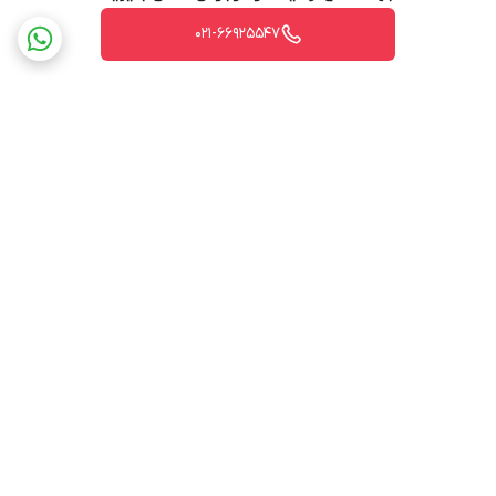
dynamic range) تصاویر با کیفیتی را در طول شبانه روز ارائه می دهد.
021-66925547
برگشت به بالا
ارسال ویژه
پشتیبانی ۲۴ ساعته