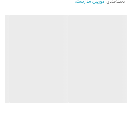
دسته‌بندی
:
دوربین مداربسته
وضوح تصویر
4mp
برد دید در شب
50 متر
نوع لنز
ثابت
میکروفن داخلی
دارد
قابلیت ضد نور
WDR
نوع دید در شب
رنگی - استارلایت
جنس بدنه
فلزی
دوربین مداربسته مدل DH-IPC-HDW4431EMP-AS از سری
دوربین های
دام (Dome)
و تحت شبکه
برند Dahua
می باشد. واژه دام که به معنای
گنبد می باشد در واقع به فرم ظاهری این دوربین ها اشاره دارد، که