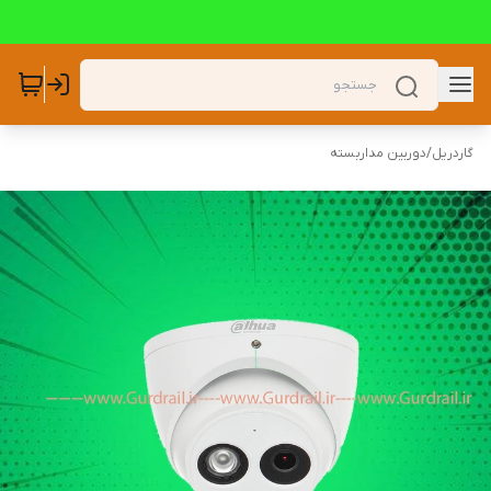
گاردریل
/
دوربین مداربسته