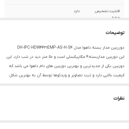
قابلیت تشخیص
دارد
چهره
سرعت شاتر
Auto/Manual, 1/3(4)~1/100000s
توضیحات
دیجیتال
دورربین مدار بسته داهوا مدل DH-IPC-HDW4431EMP-AS-H-S4
رزولوشن
4 مگاپیکسل
این دوربین مداربسته 4 مگاپیکسلی است و 50 متر دید در شب دارد. این
پیکسل موثر
2688×1520
دوربین یکی از جدیدترین و بهترین دوربین های دام داهوا می باشد که
کیفیت بالایی دارد و ثبت تصاویر و ویدئوها توسط آن به بهترین شکل
پشتیبانی از POE:
دارد
ممکن انجام می شود. شرکت داهوا شرکتی چینی و یکی از بزرگترین و
برد دید در شب
50 متر
برترین تولید کننده های دوربین مداربسته و تجهیزات مربوط به آن
نظرات
است.
فرمت
ip
نوع دوربین
دام