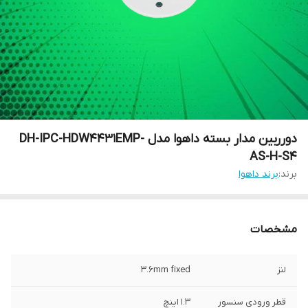
دورربین مدار بسته داهوا مدل DH-IPC-HDW4431EMP-
AS-H-S4
برند:
برند داهوا
مشخصات
لنز
3.6mm fixed
قطر ورودی سنسور
1.3 اینچ