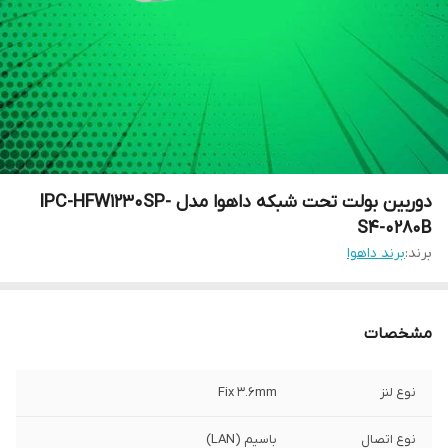
دوربین بولت تحت شبکه داهوا مدل IPC-HFW1230SP-
S4-0280B
برند:
برند داهوا
مشخصات
نوع لنز
Fix 3.6mm
نوع اتصال
باسیم (LAN)