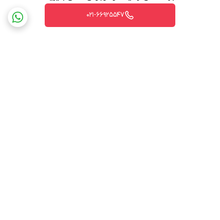
021-66925547
برگشت به بالا
ارسال ویژه
پشتیبانی ۲۴ ساعته