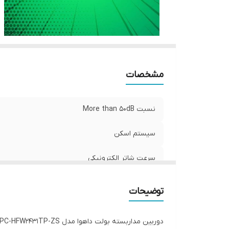
حد
پ
بر
مشخصات
نسبت More than 50dB
سیستم اسکن
سرعت شاتر الکترونیکی
رام و رم
توضیحات
حسگر تصویر
دوربین مداربسته بولت داهوا مدل DH-IPC-HFW2431TP-ZS