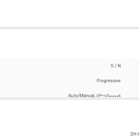
اقل نور
:
0.03Lux/F1.4 (Color,1/3s,30IRE) 0Lux/F1.4(IR on)
یکسل موثر
:
2688(H)x1520(H)
د دید در شب
:
60 متر
S / N
Progressive
Auto/Manual, 1/3~1/100000s
512MB/32MB
1/3” 4Megapixel progressive scan CMOS