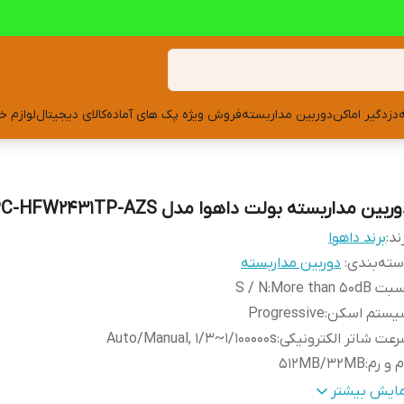
دزدگیر اماکن
دوربین مداربسته
فروش ویژه پک های آماده
کالای دیجیتال
لوازم خ
ربین مداربسته بولت داهوا مدل DH-IPC-HFW2431TP-AZS
ند:
برند داهوا
ته‌بندی
:
دوربین مداربسته
 More than 50dB
:
S / N
یستم اسکن
:
Progressive
عت شاتر الکترونیکی
:
Auto/Manual, 1/3~1/100000s
م و رم
:
512MB/32MB
سگر تصویر
:
1/3” 4Megapixel progressive scan CMOS
مایش بیشتر