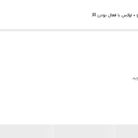
0.03Lux/F1.4 (Color,1/3s,30IRE) 0Lux/F1.4(IR on)
2688(H)x1520(H)
60 متر
که بسیار مقدار مطلوبی است.
 می‌شود.
ید.