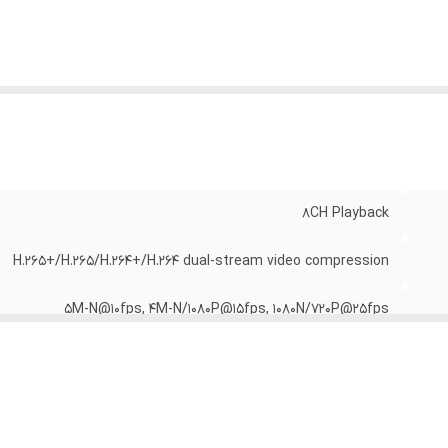
8CH Playback
H.265+/H.265/H.264+/H.264 dual-stream video compression
5M-N@10fps, 4M-N/1080P@15fps, 1080N/720P@25fps
1SATA Port , Up to 10 TB