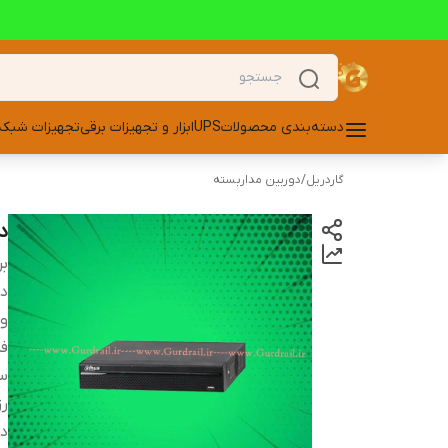
دسته‌بندی محصولات
UPS
ابزار و تجهیزات برقی
تجهیزات شبکه
گاردریل
/
دوربین مداربسته
دست
بر
دس
و
ف
س
ر
در