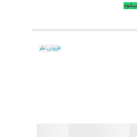
میشود
افزودن نظر
بسته
است . دستگاه 5108 HS X در رده دستگاه های
X دارای 8 کانال ورودی برای تصویر و یک کانال برای