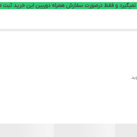
میگیرد و فقط درصورت سفارش همراه دوربین این خرید ثبت 
ید.
دوربین مدار
دستگاه داهوا XVR 5108 HS