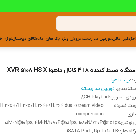
دزدگیر اماکن
دوربین مداربسته
فروش ویژه پک های آماده
کالای دیجیتال
لوازم خ
گاه ضبط کننده 8+4 کانال داهوا XVR 5108 HS X
ند:
برند داهوا
ته‌بندی
:
دوربین مداربسته
رودی تصویر
:
8CH Playback
رمت فشرده
H.265+/H.265/H.264+/H.264 dual-stream video
ازی
:
compression
زولوشن
:
5M-N@10fps, 4M-N/1080P@15fps, 1080N/720P@25fps
گاه هارد
:
1SATA Port , Up to 10 TB