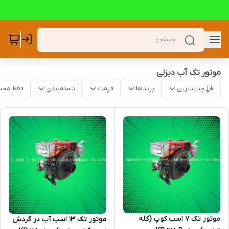
موتور تک آب دیزلی
جدیدترین
برندها
قیمت
دسته‌بندی
فقط محص
موتور تک 7 اسب کوپ (کله
موتور تک 13 اسب آب در گردش