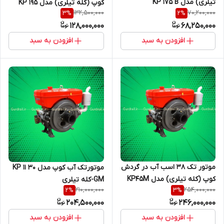
تیلری) مدل KP 175 B
کوپ (کله تیلری) مدل KP 195
132,500,000
70,200,000
3
%
2
%
NM
128,000,000
68,250,000
افزودن به سبد
افزودن به سبد
موتور تک 38 اسب آب در گردش
موتورتک آب کوپ مدل KP 11 30
کوپ (کله تیلری) مدل KP45M
GM-کله تیلری
210,000,000
254,000,000
2
%
3
%
204,500,000
246,000,000
افزودن به سبد
افزودن به سبد