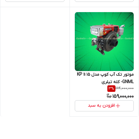
موتور تک آب کوپ مدل KP 11 15
GNML- کله تیلری
164,000,000
3
%
159,000,000
افزودن به سبد