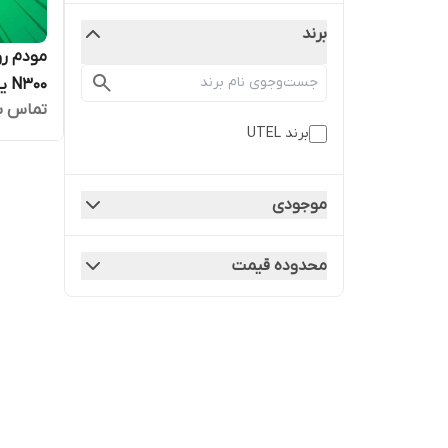
برند
N300 یوتل مدل V301
تماس ب
برند UTEL
موجودی
محدوده قیمت