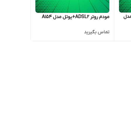
ی‌سیم مدل
مودم روتر ADSL2+یوتل مدل A154
تماس بگیرید