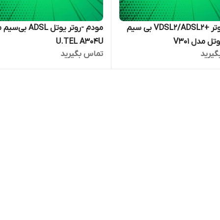
مودم روتر +VDSL2/ADSL2 بی سیم
مودم -روتر یوتل ADSL ب
U.TEL A304U
گیرید
تماس بگیرید