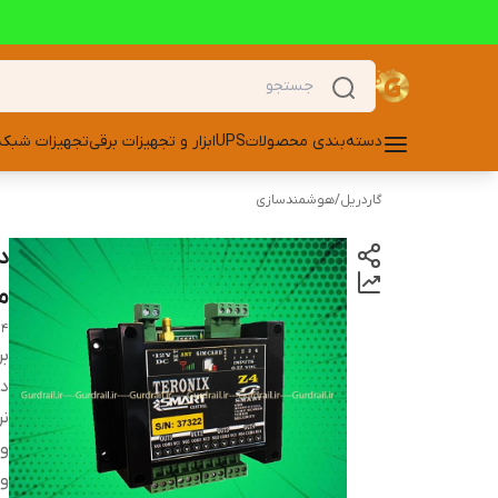
دسته‌بندی محصولات
UPS
ابزار و تجهیزات برقی
تجهیزات شبکه
گاردریل
/
هوشمندسازی
مد
Z4
بر
دس
نر
و
ور