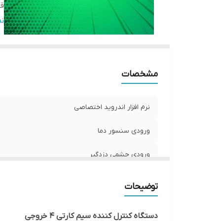
قا
فا
ن
س
تع
تع
مشخصات
بس
قا
نرم افزار اندروید اختصاصی
ورودی سنسور دما
ورودی چشمی دزدگیر
قابلیت اتصال به کنتاکتور
توضیحات
فاصله عملکرد
دستگاه کنترل کننده سیم کارتی 4 خروجی