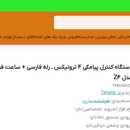
دزدگیر اماکن
دوربین مداربسته
فروش ویژه پک های آماده
کالای دیجیتال
لوازم خ
دستگاه کنترل پیامکی 4 ترونیکس ـ رله فارسی + ساعت
ل Z4
TERONIX-
ند:
برند Teronix
ته‌بندی
:
هوشمندسازی
م افزار اندروید اختصاصی
:
دارد
رودی سنسور دما
:
دارد
ودی چشمی دزدگیر
:
دارد